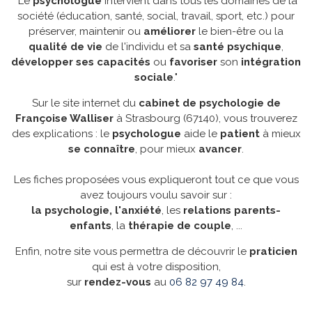
"Le
psychologue
intervient dans tous les domaines de la
société (éducation, santé, social, travail, sport, etc.) pour
préserver, maintenir ou
améliorer
le bien-être ou la
qualité de vie
de l'individu et sa
santé
psychique
,
développer
ses
capacités
ou
favoriser
son
intégration
sociale
."
Sur le site internet du
cabinet de psychologie de
Françoise Walliser
à Strasbourg (67140), vous trouverez
des explications : le
psychologue
aide le
patient
à mieux
se
connaître
, pour mieux
avancer
.
Les fiches proposées vous expliqueront tout ce que vous
avez toujours voulu savoir sur :
la psychologie,
l'anxiété
, les
relations
parents-
enfants
, la
thérapie
de
couple
, ...
Enfin, notre site vous permettra de découvrir le
praticien
qui est à votre disposition,
sur
rendez-vous
au
06 82 97 49 84
.