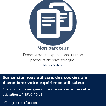
Mon parcours
Découvrez les explications sur mon
parcours de psychologue .
Plus d'infos.
Sur ce site nous utilisons des cookies afin
d'améliorer votre expérience utilisateur
Honoraires
-
Mentions légales
- Le site du cabinet a été
En continuant à naviguer sur ce site, vous acceptez cette
En savoir plus
réalisé par
www.psy-site.fr
utilisation
|
Anxiété Strasbourg
|
Oui, je suis d'accord